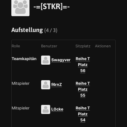
-=[STKR]=-
Aufstellung
(4 / 3)
Rolle
Benutzer
Sitzplatz
Aktionen
Teamkapitän
Reihe T
Swagyver
Platz
56
Mitspieler
Reihe T
f4rnZ
Platz
55
Mitspieler
Reihe T
L0cke
Platz
54