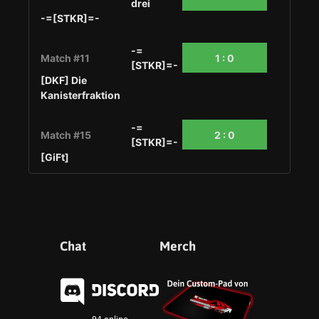
drei
-=[STKR]=-
-=
Match #11
1 : 0
[STKR]=-
[DKF] Die
Kanisterfraktion
-=
Match #15
2 : 0
[STKR]=-
[GiFt]
Chat
Merch