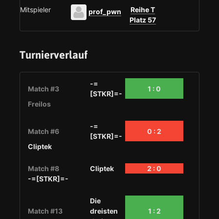
Mitspieler
Reihe T
prof_pwn
Platz 57
Turnierverlauf
-=
Match #3
1 : 0
[STKR]=-
Freilos
-=
Match #6
0 : 2
[STKR]=-
Cliptek
Match #8
Cliptek
2 : 0
-=[STKR]=-
Die
Match #13
dreisten
1 : 2