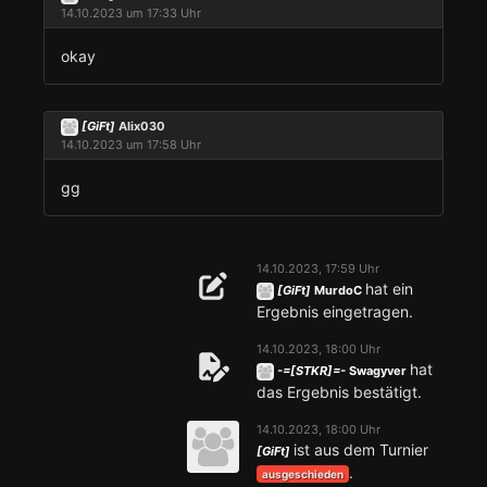
14.10.2023 um 17:33 Uhr
okay
[GiFt]
Alix030
14.10.2023 um 17:58 Uhr
gg
14.10.2023, 17:59 Uhr
hat ein
[GiFt]
MurdoC
Ergebnis eingetragen.
14.10.2023, 18:00 Uhr
hat
-=[STKR]=-
Swagyver
das Ergebnis bestätigt.
14.10.2023, 18:00 Uhr
ist aus dem Turnier
[GiFt]
.
ausgeschieden