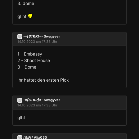
3. dome
gl hf
-=[STKR]=-
Swagyver
14.10.2023 um 17:33 Uhr
1 - Embassy
2 - Shoot House
3 - Dome
Ihr hattet den ersten Pick
-=[STKR]=-
Swagyver
14.10.2023 um 17:33 Uhr
glhf
[GiFt]
Alix030