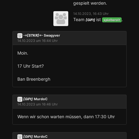
gespielt werden.
14.10.2023, 16:43 Uhr
Team
ist
.
[GiFt]
spielbereit
-=[STKR]=-
Swagyver
14.10.2023 um 16:44 Uhr
Moin.
17 Uhr Start?
Ban Breenbergh
[GiFt]
MurdoC
14.10.2023 um 16:46 Uhr
Wenn wir schon warten müssen, dann 17:30 Uhr
[GiFt]
MurdoC