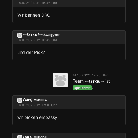
14.10.2023 um 16:46 Uhr
Wir bannen DRC
-=[STKR]=-
Swagyver
14.10.2023 um 16:49 Uhr
und der Pick?
14.10.2023, 17:25 Uhr
Team
ist
-=[STKR]=-
.
spielbereit
[GiFt]
MurdoC
14.10.2023 um 17:30 Uhr
wir picken embassy
[GiFt]
MurdoC