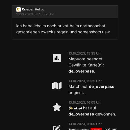
Krieger
Heftig
13.10.2023 um 15:32 Uhr
ich habe lehcim noch privat beim northconchat
geschrieben zwecks regeln und screenshots usw
13.10.2023, 15:35 Uhr
Mapvote beendet.
Gewählte Karte(n):
de_overpass
.
13.10.2023, 15:39 Uhr
Match auf
de_overpass
beginnt.
13.10.2023, 16:05 Uhr
hat auf
nkgA
de_overpass
gewonnen.
13.10.2023, 16:05 Uhr
hat ein
Turniersystem
admin