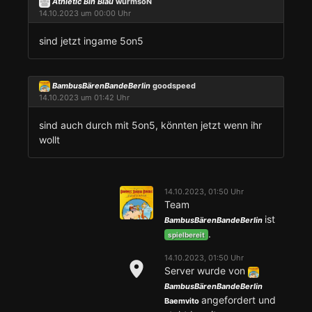
Athletic Bin Blau
wurmsoN
14.10.2023 um 00:00 Uhr
sind jetzt ingame 5on5
BambusBärenBandeBerlin
goodspeed
14.10.2023 um 01:42 Uhr
sind auch durch mit 5on5, könnten jetzt wenn ihr
wollt
14.10.2023, 01:50 Uhr
Team
ist
BambusBärenBandeBerlin
.
spielbereit
14.10.2023, 01:50 Uhr
Server wurde von
BambusBärenBandeBerlin
angefordert und
Baemvito