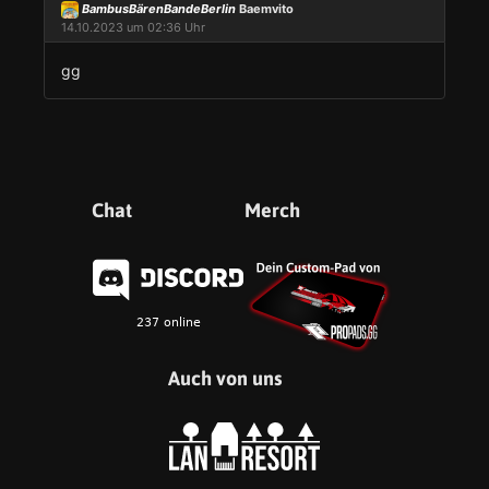
BambusBärenBandeBerlin
Baemvito
14.10.2023 um 02:36 Uhr
gg
Chat
Merch
Auch von uns