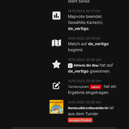
steht bereit.
14.10.2023, 02:17 Uhr
Mapvote beendet.
Gewählte Karte(n):
de_vertigo
.
14.10.2023, 02:19 Uhr
Match auf
de_vertigo
beginnt.
14.10.2023, 02:35 Uhr
hat auf
Athletic Bin Blau
de_vertigo
gewonnen.
14.10.2023, 02:35 Uhr
hat ein
Turniersystem
admin
Ergebnis eingetragen.
14.10.2023, 02:35 Uhr
ist
BambusBärenBandeBerlin
aus dem Turnier
.
ausgeschieden