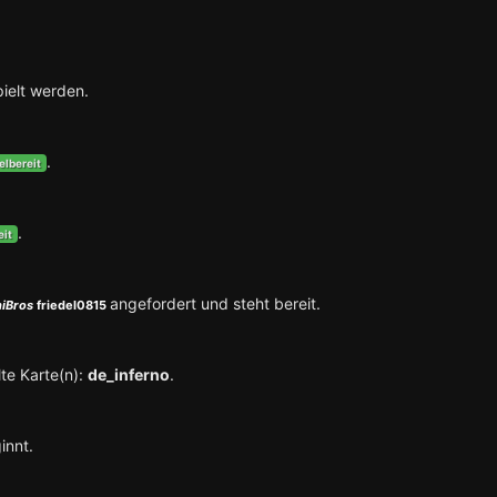
ielt werden.
.
elbereit
.
eit
angefordert und steht bereit.
niBros
friedel0815
te Karte(n):
de_inferno
.
innt.