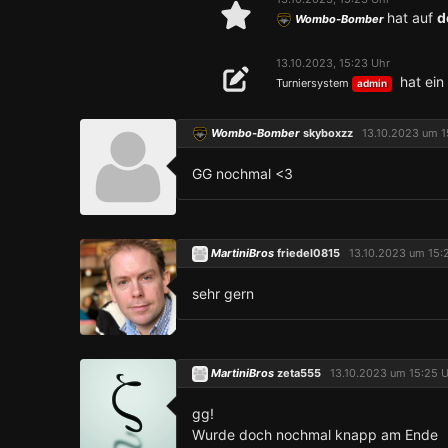
hat auf
d
Wombo-Bomber
13.10.2023, 15:23 Uhr
hat ein
Turniersystem
admin
Wombo-Bomber
skyboxzz
13.10.2023 um 1
GG nochmal <3
MartiniBros
friedel0815
13.10.2023 um 15:
sehr gern
MartiniBros
zeta555
13.10.2023 um 15:25 
gg!
Wurde doch nochmal knapp am Ende